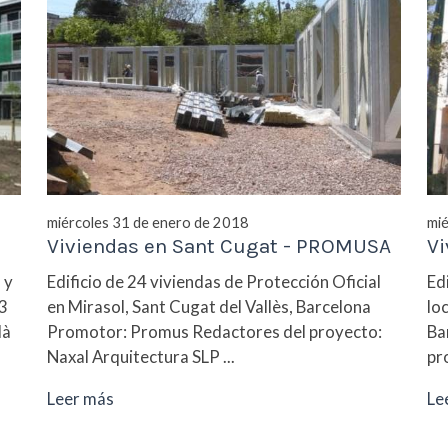
miércoles 31 de enero de 2018
mié
Viviendas en Sant Cugat - PROMUSA
Vi
 y
Edificio de 24 viviendas de Protección Oficial
Ed
3
en Mirasol, Sant Cugat del Vallès, Barcelona
lo
là
Promotor: Promus Redactores del proyecto:
Ba
Naxal Arquitectura SLP ...
pro
Leer más
Le