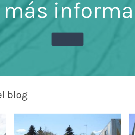
 más informa
Contacta
l blog